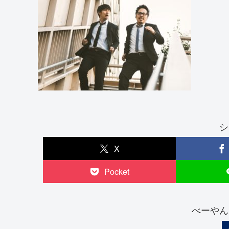
シ
X
Pocket
べーやん