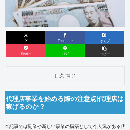
X
Facebook
はてブ
Pocket
LINE
コピー
目次
代理店事業を始める際の注意点|代理店は
稼げるのか？
本記事では副業や新しい事業の構築として今人気がある代