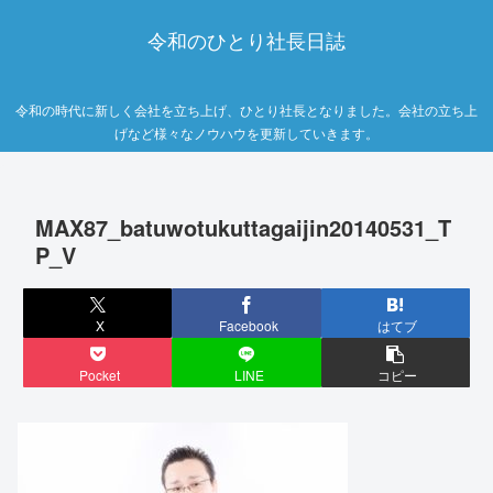
令和のひとり社長日誌
令和の時代に新しく会社を立ち上げ、ひとり社長となりました。会社の立ち上
げなど様々なノウハウを更新していきます。
MAX87_batuwotukuttagaijin20140531_T
P_V
X
Facebook
はてブ
Pocket
LINE
コピー