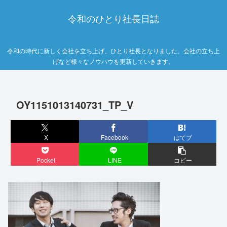
令和のひとり社長日誌
令和の時代に新しく会社を立ち上げ、ひとり社長となりました。会社の立ち上
げなど様々なノウハウを更新していきます。
OY1151013140731_TP_V
X
Facebook
はてブ
Pocket
LINE
コピー