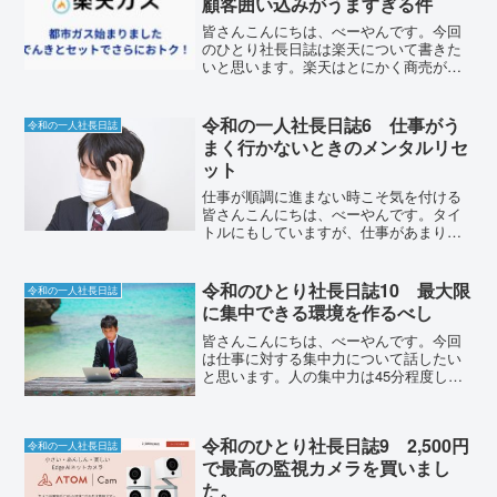
顧客囲い込みがうますぎる件
皆さんこんにちは、べーやんです。今回
のひとり社長日誌は楽天について書きた
いと思います。楽天はとにかく商売が上
手で、いい感じにお得なサービスをユー
ザーに与えてくれているなと実感してま
す。楽天に生活圏を掌握され過ぎている
令和の一人社長日誌6 仕事がう
令和の一人社長日誌
気がする今回なぜ楽天につ...
まく行かないときのメンタルリセ
ット
仕事が順調に進まない時こそ気を付ける
皆さんこんにちは、べーやんです。タイ
トルにもしていますが、仕事があまりう
まく行っていません笑会社の設立準備の
時から、定期的にうまく行かない、とい
うかスムーズに進まない時期に直面し
令和のひとり社長日誌10 最大限
令和の一人社長日誌
て、1、2週間耐えればまた...
に集中できる環境を作るべし
皆さんこんにちは、べーやんです。今回
は仕事に対する集中力について話したい
と思います。人の集中力は45分程度しか
続かないと聞いたことがありますが、ま
さにその通りだと思います。一人社長と
して仕事をしていくうえで、集中力を持
令和のひとり社長日誌9 2,500円
続させて作業を続けるの...
令和の一人社長日誌
で最高の監視カメラを買いまし
た。