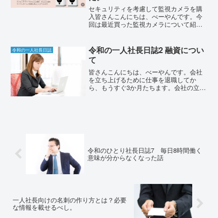
セキュリティを考慮して監視カメラを購
入皆さんこんにちは、べーやんです。今
回は最近買った監視カメラについて紹介
したいと思います。1個2,500円で買った
カメラが思いのほか高性能かつ使い勝手
が良すぎたので、これは紹介せねばと思
令和の一人社長日誌2 融資につい
令和の一人社長日誌
い、記事にしました...
て
皆さんこんにちは、べーやんです。会社
を立ち上げるために仕事を退職してか
ら、もうすぐ3か月たちます。会社の立ち
上げに関する申請やらはだいぶ落ち着
き、事業開始に向けた準備に着手してい
ます。その中で最近は融資についていろ
いろと進めていました。僕が...
令和のひとり社長日誌7 毎日8時間働く
意味が分からなくなった話
一人社長向けの名刺の作り方とは？必要
な情報を載せるべし。