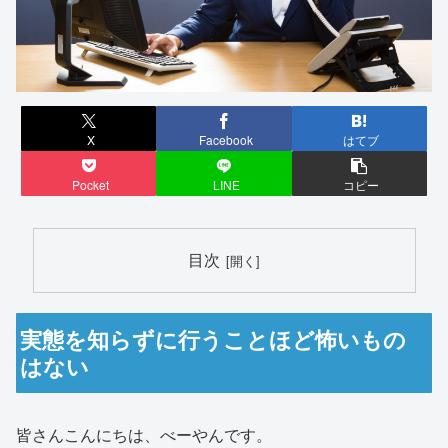
X
Facebook
はてブ
Pocket
LINE
コピー
目次
実態を知らずに行うことほど怖いもの
はない
皆さんこんにちは、べーやんです。