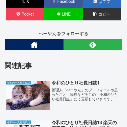
X
Facebook
はてブ
Pocket
LINE
コピー
べーやんをフォローする
関連記事
令和のひとり社長日誌1
令和の一人社長日誌
管理人「べーやん」のプロフィールや思
ったこと、経験などをこの「令和のひと
り社長日誌」にて更新していきます。は
じめにはじめまして、べーやんと申しま
す。本サイト「令和のひとり社長日誌」
にアクセスしていただきありがとうござ
います。本サイトでは、現...
令和のひとり社長日誌13 楽天の
令和の一人社長日誌