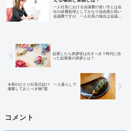
一人社長における会議費の使い方とは会
社の経費処理としてかなり自由度が高い
会議費ですが、一人社長の場合は会議費
をどのようなシーンで使用できるのか。
今回は一人社長における会議費について
解説いたします。会議費の役割本来会議
費の役割としては、事業に...
起業したら挨拶状は出すべき？時代に合
った起業後の挨拶とは？
令和のひとり社長日誌11 一人暮らしで
備蓄しておくべき物7選
コメント