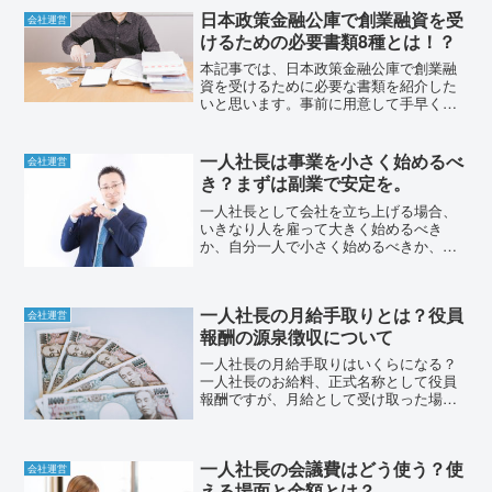
葉があるくらいですから、業態によって
日本政策金融公庫で創業融資を受
は問題なく経営できてしま...
会社運営
けるための必要書類8種とは！？
本記事では、日本政策金融公庫で創業融
資を受けるために必要な書類を紹介した
いと思います。事前に用意して手早く融
資を受けましょう。一人社長の創業融資
は金融公庫がお勧めまず一人社長として
会社を創業し、事業を行うために必要な
一人社長は事業を小さく始めるべ
会社運営
資金を得るために、日本政...
き？まずは副業で安定を。
一人社長として会社を立ち上げる場合、
いきなり人を雇って大きく始めるべき
か、自分一人で小さく始めるべきか、悩
むと思います。本記事では会社の立ち上
げや規模について紹介します。まずは事
業の展望を作るまずは自分が立ち上げた
一人社長の月給手取りとは？役員
いと思っている事業の展望を...
会社運営
報酬の源泉徴収について
一人社長の月給手取りはいくらになる？
一人社長のお給料、正式名称として役員
報酬ですが、月給として受け取った場合
の手取りはいくらになるのか、解説いた
します。役員報酬でも源泉徴収は行われ
る会社員のお給料を貰っていた人なら給
一人社長の会議費はどう使う？使
料ごとに源泉徴収が月給か...
会社運営
える場面と金額とは？