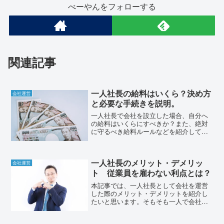
べーやんをフォローする
関連記事
一人社長の給料はいくら？決め方
会社運営
と必要な手続きを説明。
一人社長で会社を設立した場合、自分へ
の給料はいくらにすべきか？また、絶対
に守るべき給料ルールなどを紹介してい
きます。役員報酬額は自由！でもルール
があります。まず初めに、一人社長とし
て会社を設立した場合、自分に支払われ
一人社長のメリット・デメリッ
るお金は給料ではなく役員...
会社運営
ト 従業員を雇わない利点とは？
本記事では、一人社長として会社を運営
した際のメリット・デメリットを紹介し
たいと思います。そもそも一人で会社を
経営できる？結論から言えば、会社は一
人でも経営できます。一人社長という言