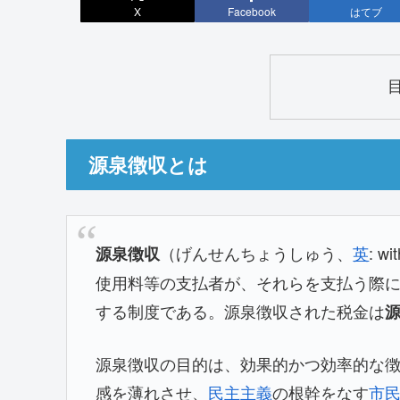
X
Facebook
はてブ
源泉徴収とは
（げんせんちょうしゅう、
英
:
wit
源泉徴収
使用料等の支払者が、それらを支払う際
する制度である。源泉徴収された税金は
源泉徴収の目的は、効果的かつ効率的な
感を薄れさせ、
民主主義
の根幹をなす
市