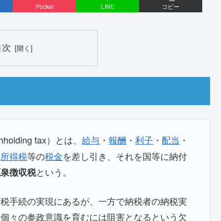
Pocket
LINE
コピー
目次
hholding tax
）とは、
給与
・
報酬
・
利子
・
配当
・
に
所得税
等の
税金
を差し引き、それを国等に納付
という。
源泉徴収税
徴税手続の実現にあるが、一方で納税者の納税実
民
個々の参政意識を育むには阻害となるという欠