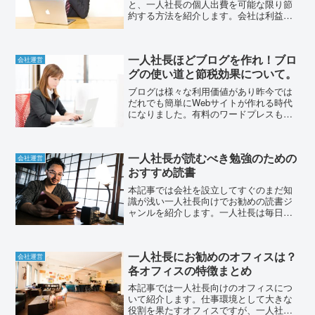
と、一人社長の個人出費を可能な限り節
約する方法を紹介します。会社は利益が
出れば出るほど法人を納税する必要があ
り、個人の出費が嵩めばせっかくの報酬
をためることができません。本記事を読
一人社長ほどブログを作れ！ブロ
んで、無駄な出費や経費にし...
会社運営
グの使い道と節税効果について。
ブログは様々な利用価値があり昨今では
だれでも簡単にWebサイトが作れる時代
になりました。有料のワードプレスも簡
単に導入できますし、無料のブログサイ
トも多数存在します。誰でも情報を発信
できるようになりましたが、一人社長は
一人社長が読むべき勉強のための
絶対的にブログをやった...
会社運営
おすすめ読書
本記事では会社を設立してすぐのまだ知
識が浅い一人社長向けでお勧めの読書ジ
ャンルを紹介します。一人社長は毎日が
勉強会社を創業したばかりの一人社長に
はとにかく毎日のように知識のない作業
が降りかかります。会社の創業時点であ
一人社長にお勧めのオフィスは？
まり人が使わないような書...
会社運営
各オフィスの特徴まとめ
本記事では一人社長向けのオフィスにつ
いて紹介します。仕事環境として大きな
役割を果たすオフィスですが、一人社長