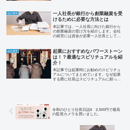
向けに用意する場合はどの形態が良い
か、紹介していきます。会社設立にはオ
フィスは必須！会社を設立する段階で、
一人社長が銀行から創業融資を受
会社運営
会社の住所を登録する登記が...
けるために必要な方法とは
本記事では、一人社長に向けた銀行から
の創業融資の受け方を紹介します。会社
の経営には資金が必要一人社長として会
社を立ち上げてから必要になるもの、そ
れは運営資金ですよね。昨今では資本金1
円から開始して元手が無くてもお金を稼
起業におすすめなパワーストーン
会社運営
ぐことは可能ですが、そ...
は！？最適なスピリチュアルを紹
介！
本記事では起業時にお勧めのスピリチュ
アルについてまとめています。なぜ起業
する際に社長はスピリチュアルに頼った
ほうがいいのか、頼ることでどんな効果
が見込めるのか、細かく紹介していきた
いと思います。起業するならパワースト
ーン必須？？皆さんはパワ...
令和のひとり社長日誌9 2,500円で最高
の監視カメラを買いました。